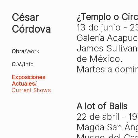
César
¿Templo o Cir
13 de junio - 2
Córdova
Galería Acapuc
James Sullivan
Obra
/Work
de México.
C.V.
/Info
Martes a doming
Exposiciones
Actuales
/
Current Shows
A lot of Balls
22 de abril - 1
Magda San Ánge
Museo del Car